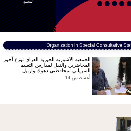
المجتمع.
348
364
347
367
366
3
الجمعية الآشورية الخيرية-العراق توزع آجور
المحاضرين والنقل لمدارس التعليم
السرياني بمحافظتي دهوك واربيل
أغسطس 14