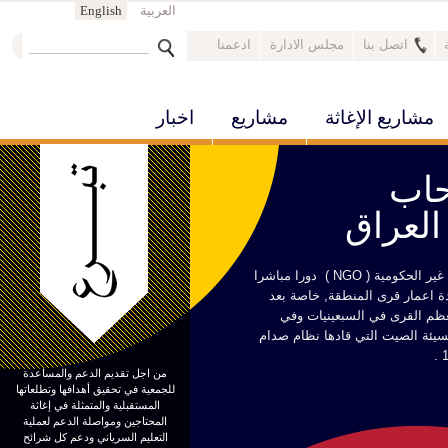
العربية
English
‏ابحث ‏
اتصل بنا
مجلس الادارة
ادعمنا
استمارة البحث
مشاريع الإغاثة
مشاريع
اخبار
وانسحاب
العراق
 الحكومية ( NGO )
دورا مباشرا
ة اعمار قرى المنطقة, خاصة بعد
عظم القرى في السبعينيات وفي
لسيئة الصيت التي قادها نظام صدام
من اجل تقديم الدعم والمساعدة
للجمعية في تحقيق أهدافها وتطلعاتها
المستقبلية والمتمثلة في إغاثة
المحتاجين ومواصلة الدعم لعملية
التعليم السرياني ودعم كل شرائح